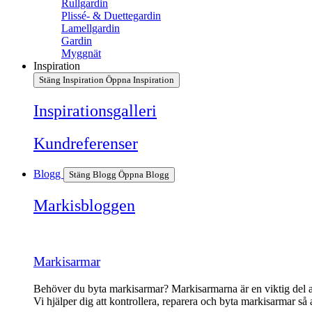
Rullgardin
Plissé- & Duettegardin
Lamellgardin
Gardin
Myggnät
Inspiration
Stäng Inspiration
Öppna Inspiration
Inspirationsgalleri
Kundreferenser
Blogg
Stäng Blogg
Öppna Blogg
Markisbloggen
Markisarmar
Behöver du byta markisarmar? Markisarmarna är en viktig del av m
Vi hjälper dig att kontrollera, reparera och byta markisarmar så 