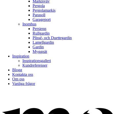
Markisväv
Pergola
Pergolamarkis
Parasoll
Garageport
Inomhus
Persienn
Rullgardin
Plissé- och Duettegardin
Lamellgardin
Gardin
Myggnät
Inspiration
Inspirationsgalleri
Kundreferenser
Blogg
Kontakta oss
Om oss
Vanliga frågor