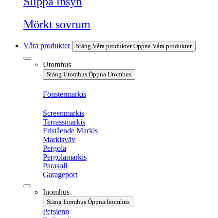
Slippa insyn
Mörkt sovrum
Våra produkter
Stäng Våra produkter
Öppna Våra produkter
Utomhus
Stäng Utomhus
Öppna Utomhus
Fönstermarkis
Screenmarkis
Terrassmarkis
Fristående Markis
Markisväv
Pergola
Pergolamarkis
Parasoll
Garageport
Inomhus
Stäng Inomhus
Öppna Inomhus
Persienn