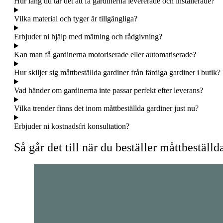
Hur lång tid tar det att få gardinerna levererade och installerade?
Vilka material och tyger är tillgängliga?
Erbjuder ni hjälp med mätning och rådgivning?
Kan man få gardinerna motoriserade eller automatiserade?
Hur skiljer sig måttbeställda gardiner från färdiga gardiner i butik?
Vad händer om gardinerna inte passar perfekt efter leverans?
Vilka trender finns det inom måttbeställda gardiner just nu?
Erbjuder ni kostnadsfri konsultation?
Så går det till när du beställer måttbeställd