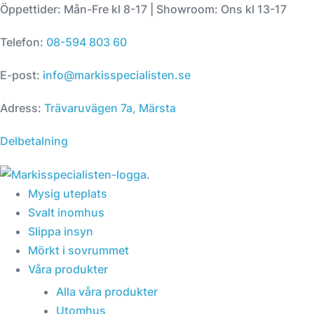
Hoppa
Öppettider: Mån-Fre kl 8-17 | Showroom: Ons kl 13-17
till
Telefon:
08-594 803 60
innehåll
E-post:
info@markisspecialisten.se
Adress:
Trävaruvägen 7a, Märsta
Delbetalning
Mysig uteplats
Svalt inomhus
Slippa insyn
Mörkt i sovrummet
Våra produkter
Alla våra produkter
Utomhus