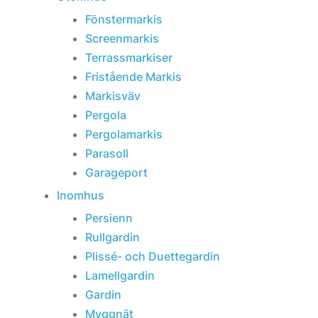
Fönstermarkis
Screenmarkis
Terrassmarkiser
Fristående Markis
Markisväv
Pergola
Pergolamarkis
Parasoll
Garageport
Inomhus
Persienn
Rullgardin
Plissé- och Duettegardin
Lamellgardin
Gardin
Myggnät